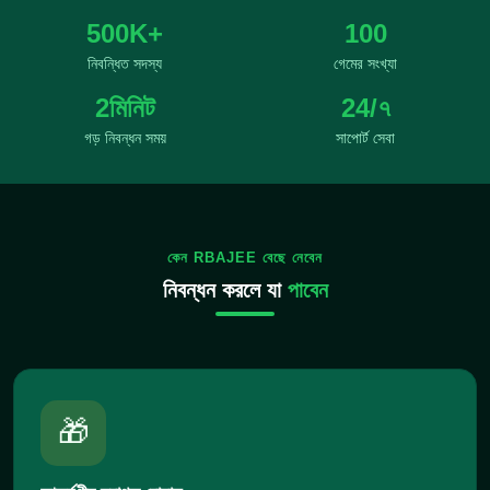
500K+
100
নিবন্ধিত সদস্য
গেমের সংখ্যা
2মিনিট
24/৭
গড় নিবন্ধন সময়
সাপোর্ট সেবা
কেন RBAJEE বেছে নেবেন
নিবন্ধন করলে যা
পাবেন
🎁