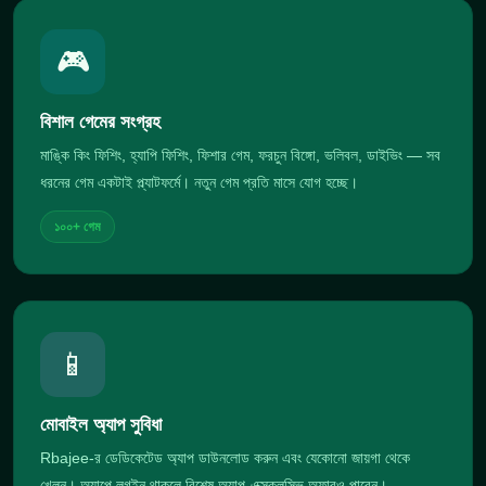
🎮
বিশাল গেমের সংগ্রহ
মাঙ্কি কিং ফিশিং, হ্যাপি ফিশিং, ফিশার গেম, ফরচুন বিঙ্গো, ভলিবল, ডাইভিং — সব
ধরনের গেম একটাই প্ল্যাটফর্মে। নতুন গেম প্রতি মাসে যোগ হচ্ছে।
১০০+ গেম
📱
মোবাইল অ্যাপ সুবিধা
Rbajee-র ডেডিকেটেড অ্যাপ ডাউনলোড করুন এবং যেকোনো জায়গা থেকে
খেলুন। অ্যাপে লগইন থাকলে বিশেষ অ্যাপ-এক্সক্লুসিভ অফারও পাবেন।