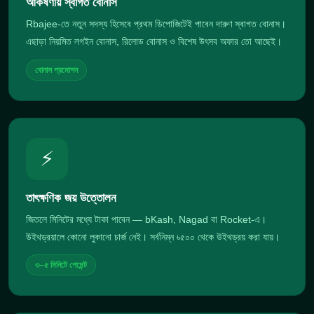
আকর্ষণীয় স্বাগত বোনাস
Rbajee-তে নতুন সদস্য হিসেবে প্রথম ডিপোজিটেই পাবেন দারুণ স্বাগত বোনাস।
এছাড়া নিয়মিত লগইন বোনাস, রিলোড বোনাস ও বিশেষ উৎসব অফার তো আছেই।
বোনাস প্রমোশন
⚡
তাৎক্ষণিক জয় উত্তোলন
জিতলে মিনিটের মধ্যে টাকা পাবেন — bKash, Nagad বা Rocket-এ।
উইথড্রয়ালে কোনো লুকানো চার্জ নেই। সর্বনিম্ন ৳৫০০ থেকে উইথড্রয় করা যায়।
৩–৫ মিনিটে পেমেন্ট