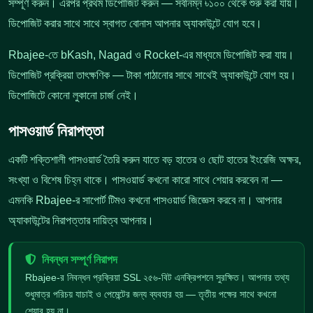
সম্পূর্ণ করুন। এরপর প্রথম ডিপোজিট করুন — সর্বনিম্ন ৳১০০ থেকে শুরু করা যায়।
ডিপোজিট করার সাথে সাথে স্বাগত বোনাস আপনার অ্যাকাউন্টে যোগ হবে।
Rbajee-তে bKash, Nagad ও Rocket-এর মাধ্যমে ডিপোজিট করা যায়।
ডিপোজিট প্রক্রিয়া তাৎক্ষণিক — টাকা পাঠানোর সাথে সাথেই অ্যাকাউন্টে যোগ হয়।
ডিপোজিটে কোনো লুকানো চার্জ নেই।
পাসওয়ার্ড নিরাপত্তা
একটি শক্তিশালী পাসওয়ার্ড তৈরি করুন যাতে বড় হাতের ও ছোট হাতের ইংরেজি অক্ষর,
সংখ্যা ও বিশেষ চিহ্ন থাকে। পাসওয়ার্ড কখনো কারো সাথে শেয়ার করবেন না —
এমনকি Rbajee-র সাপোর্ট টিমও কখনো পাসওয়ার্ড জিজ্ঞেস করবে না। আপনার
অ্যাকাউন্টের নিরাপত্তার দায়িত্ব আপনার।
নিবন্ধন সম্পূর্ণ নিরাপদ
Rbajee-র নিবন্ধন প্রক্রিয়া SSL ২৫৬-বিট এনক্রিপশনে সুরক্ষিত। আপনার তথ্য
শুধুমাত্র পরিচয় যাচাই ও পেমেন্টের জন্য ব্যবহার হয় — তৃতীয় পক্ষের সাথে কখনো
শেয়ার হয় না।