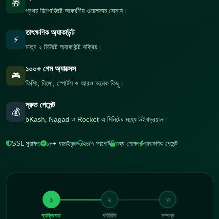
🎁
প্রথম ডিপোজিটে আকর্ষণীয় ওয়েলকাম বোনাস।
তাৎক্ষণিক অ্যাকাউন্ট
⚡
মাত্র ২ মিনিটে অ্যাকাউন্ট সক্রিয়।
১০০+ গেম অ্যাক্সেস
🎮
ফিশিং, বিঙ্গো, স্পোর্টস ও আরও অনেক কিছু।
দ্রুত পেমেন্ট
💰
bKash, Nagad ও Rocket-এ মিনিটের মধ্যে উইথড্রয়াল।
SSL সুরক্ষিত
১৮+ যাচাইকৃত
২৪/৭ সাপোর্ট
তথ্য গোপন
তাৎক্ষণিক পেমেন্ট
১
২
৩
ব্যক্তিগত
পরিচিতি
সম্পন্ন