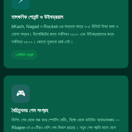
⚡
তাৎক্ষণিক পেমেন্ট ও উইথড্রয়াল
bKash, Nagad ও Rocket-এর মাধ্যমে মাত্র ৩-৫ মিনিটে টাকা জমা ও
তোলা সম্ভব। ডিপোজিটের জন্য সর্বনিম্ন ৳১০০ এবং উইথড্রয়ালের জন্য
সর্বনিম্ন ৳৫০০। কোনো লুকানো চার্জ নেই।
৩ মিনিটে পেমেন্ট
🎮
বৈচিত্র্যময় গেম সংগ্রহ
ফিশিং গেম থেকে শুরু করে স্পোর্টস বেটিং, বিঙ্গো থেকে ডাইভিং অ্যাডভেঞ্চার —
Rbajee-তে ৫০টিরও বেশি গেম বিভাগ রয়েছে। নতুন গেম প্রতি মাসে যোগ