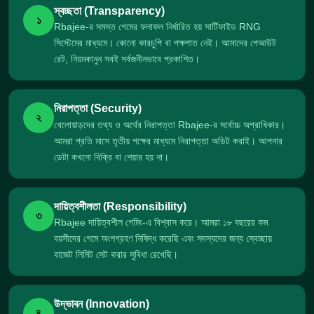
স্বচ্ছতা (Transparency)
১
Rbajee-র সমস্ত গেমের ফলাফল নির্ধারিত হয় সার্টিফাইড RNG
সিস্টেমের মাধ্যমে। কোনো কারচুপি বা পক্ষপাত নেই। আমাদের পেআউট
রেট, নিয়মকানুন সবই সর্বজনীনভাবে প্রকাশিত।
নিরাপত্তা (Security)
২
খেলোয়াড়দের তথ্য ও অর্থের নিরাপত্তা Rbajee-র সর্বোচ্চ অগ্রাধিকার।
আমরা প্রতি মাসে তৃতীয় পক্ষের মাধ্যমে নিরাপত্তা অডিট করাই। আপনার
ডেটা কখনো বিক্রি বা শেয়ার হয় না।
দায়িত্বশীলতা (Responsibility)
৩
Rbajee দায়িত্বশীল গেমিং-এ বিশ্বাস করে। আমরা ১৮ বছরের কম
বয়সীদের গেমে অংশগ্রহণ নিষিদ্ধ করেছি এবং সদস্যদের জন্য স্বেচ্ছায়
বাজেট লিমিট সেট করার সুবিধা রেখেছি।
উদ্ভাবন (Innovation)
৪