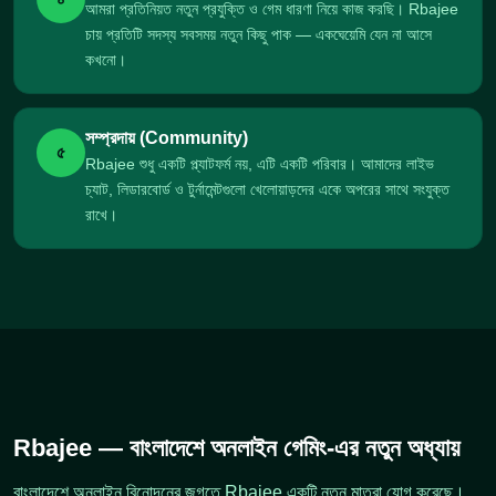
আমরা প্রতিনিয়ত নতুন প্রযুক্তি ও গেম ধারণা নিয়ে কাজ করছি। Rbajee
চায় প্রতিটি সদস্য সবসময় নতুন কিছু পাক — একঘেয়েমি যেন না আসে
কখনো।
সম্প্রদায় (Community)
৫
Rbajee শুধু একটি প্ল্যাটফর্ম নয়, এটি একটি পরিবার। আমাদের লাইভ
চ্যাট, লিডারবোর্ড ও টুর্নামেন্টগুলো খেলোয়াড়দের একে অপরের সাথে সংযুক্ত
রাখে।
Rbajee — বাংলাদেশে অনলাইন গেমিং-এর নতুন অধ্যায়
বাংলাদেশে অনলাইন বিনোদনের জগতে Rbajee একটি নতুন মাত্রা যোগ করেছে।