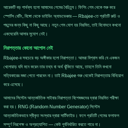
আরেকটি বড় পার্থক্য হলো আমাদের গেমের বৈচিত্র্য। ফিশিং গেম থেকে শুরু করে
স্পোর্টস বেটিং, বিঙ্গো থেকে ডাইভিং অ্যাডভেঞ্চার — Rbajee-তে প্রতিটি রুচি ও
পছন্দের জন্য কিছু না কিছু আছে। নতুন গেম যোগ হয় নিয়মিত, তাই বিনোদনে কখনো
একঘেয়েমি আসার সুযোগ নেই।
নিরাপত্তায় কোনো আপোস নেই
Rbajee-র সবচেয়ে বড় অঙ্গীকার হলো নিরাপত্তা। আমরা বিশ্বাস করি যে একজন
খেলোয়াড় যদি মনে করেন তার তথ্য বা অর্থ ঝুঁকিতে আছে, তাহলে তিনি কখনো
সত্যিকারের মজা পেতে পারবেন না। তাই Rbajee শুরু থেকেই নিরাপত্তায় বিনিয়োগ
করে এসেছে।
আমাদের সিস্টেম আন্তর্জাতিক সাইবার নিরাপত্তা বিশেষজ্ঞদের দ্বারা নিয়মিত পরীক্ষা
করা হয়। RNG (Random Number Generator) সিস্টেম
আন্তর্জাতিকভাবে স্বীকৃত সংস্থার দ্বারা সার্টিফাইড। ফলে প্রতিটি গেমের ফলাফল
সম্পূর্ণ নিরপেক্ষ ও অপ্রত্যাশিত — কেউ পূর্বনির্ধারিত করতে পারে না।