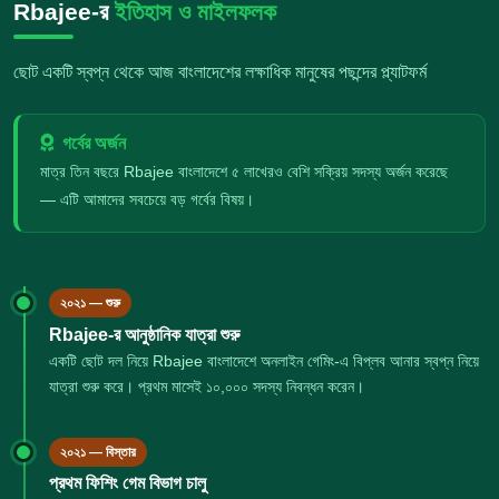
Rbajee-র
ইতিহাস ও মাইলফলক
ছোট একটি স্বপ্ন থেকে আজ বাংলাদেশের লক্ষাধিক মানুষের পছন্দের প্ল্যাটফর্ম
গর্বের অর্জন
মাত্র তিন বছরে Rbajee বাংলাদেশে ৫ লাখেরও বেশি সক্রিয় সদস্য অর্জন করেছে
— এটি আমাদের সবচেয়ে বড় গর্বের বিষয়।
২০২১ — শুরু
Rbajee-র আনুষ্ঠানিক যাত্রা শুরু
একটি ছোট দল নিয়ে Rbajee বাংলাদেশে অনলাইন গেমিং-এ বিপ্লব আনার স্বপ্ন নিয়ে
যাত্রা শুরু করে। প্রথম মাসেই ১০,০০০ সদস্য নিবন্ধন করেন।
২০২১ — বিস্তার
প্রথম ফিশিং গেম বিভাগ চালু