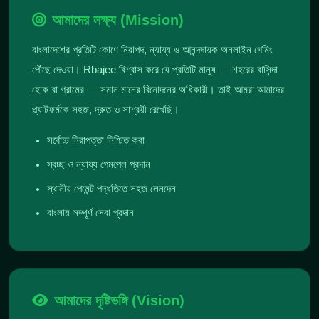
আমাদের লক্ষ্য (Mission)
বাংলাদেশের প্রতিটি কোণে নিরাপদ, ন্যায্য ও আনন্দদায়ক অনলাইন গেমিং
পৌঁছে দেওয়া। Rbajee বিশ্বাস করে যে প্রতিটি মানুষ — শহরের বাসিন্দা
হোক বা গ্রামের — সমান মানের বিনোদনের অধিকারী। তাই আমরা আমাদের
প্ল্যাটফর্মকে সহজ, দ্রুত ও সাশ্রয়ী রেখেছি।
সর্বোচ্চ নিরাপত্তা নিশ্চিত করা
স্বচ্ছ ও ন্যায্য গেমপ্লে প্রদান
স্থানীয় পেমেন্ট পদ্ধতিতে সহজ লেনদেন
বাংলায় সম্পূর্ণ সেবা প্রদান
আমাদের দৃষ্টিভঙ্গি (Vision)