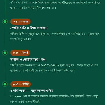
মাঙ্কি কিং ফিশিং ও হ্যাপি ফিশিং চালু হওয়ার পর Rbajee-র জনপ্রিয়তা দ্রুত বাড়তে
থাকে। মোবাইল পেমেন্ট ইন্টিগ্রেশন শুরু হয়।
২০২২ — প্রসার
স্পোর্টস বেটিং ও বিঙ্গো সংযোজন
ভলিবল বেটিং ও ফরচুন বিঙ্গো চালু হয়। সদস্য সংখ্যা ১ লাখ ছাড়িয়ে যায়। ২৪/৭ বাংলা
সাপোর্ট চালু করা হয়।
২০২৩ — উৎকর্ষ
ডাইভিং ও মোবাইল অ্যাপ লঞ্চ
ডাইভিং অ্যাডভেঞ্চার গেম ও Android/iOS অ্যাপ চালু হয়। সদস্য সংখ্যা ৩ লাখ
ছাড়িয়ে যায়। আন্তর্জাতিক নিরাপত্তা সার্টিফিকেট অর্জিত হয়।
২০২৪ — বর্তমান
৫ লাখ সদস্য — নতুন লক্ষ্যে এগিয়ে
Rbajee এখন বাংলাদেশের সবচেয়ে বিশ্বস্ত অনলাইন গেমিং প্ল্যাটফর্ম। আরও নতুন
গেম ও সুবিধা আসছে শীঘ্রই।