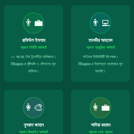
👨‍💼
👨‍💻
রাফিউল ইসলাম
তানভীর আহমেদ
প্রধান নির্বাহী কর্মকর্তা
প্রধান প্রযুক্তি কর্মকর্তা
১০ বছরের টেক ইন্ডাস্ট্রি অভিজ্ঞতা।
সাইবার সিকিউরিটি বিশেষজ্ঞ।
Rbajee-র দৃষ্টিভঙ্গি ও কৌশলের মূল
Rbajee-র নিরাপত্তা ব্যবস্থার মূল
কারিগর।
স্থপতি।
👩‍🎨
👩‍💼
নুসরাত জাহান
সাদিয়া রহমান
প্রধান ডিজাইন কর্মকর্তা
গ্রাহক সেবা প্রধান