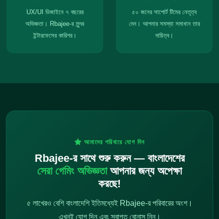
UX/UI ডিজাইনে ৭ বছরের
৫০ জনের সাপোর্ট টিমের নেতৃত্ব
অভিজ্ঞতা। Rbajee-র সুন্দর
দেন। আপনার সমস্যা সমাধান তার
ইন্টারফেসের কারিগর।
দায়িত্ব।
আমাদের পরিবারে যোগ দিন
Rbajee-র সাথে শুরু করুন — বাংলাদেশের
সেরা গেমিং অভিজ্ঞতা
আপনার জন্য অপেক্ষা
করছে!
৫ লাখেরও বেশি বাংলাদেশি ইতিমধ্যেই Rbajee-র পরিবারের অংশ।
এখনই যোগ দিন এবং স্বাগত বোনাস নিন।