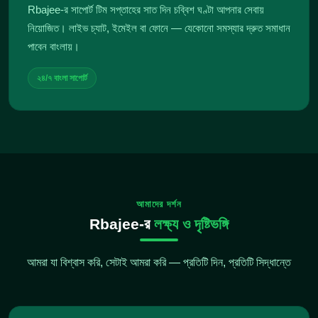
Rbajee-র সাপোর্ট টিম সপ্তাহের সাত দিন চব্বিশ ঘণ্টা আপনার সেবায়
নিয়োজিত। লাইভ চ্যাট, ইমেইল বা ফোনে — যেকোনো সমস্যার দ্রুত সমাধান
পাবেন বাংলায়।
২৪/৭ বাংলা সাপোর্ট
আমাদের দর্শন
Rbajee-র
লক্ষ্য ও দৃষ্টিভঙ্গি
আমরা যা বিশ্বাস করি, সেটাই আমরা করি — প্রতিটি দিন, প্রতিটি সিদ্ধান্তে