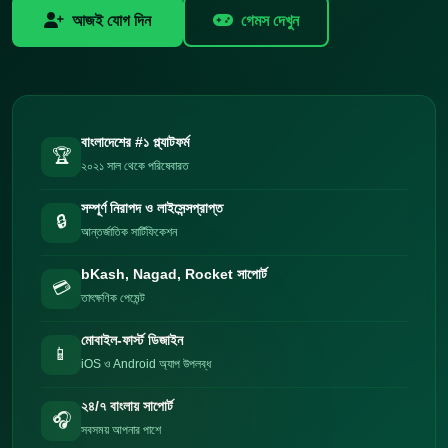
আজই যোগ দিন
গেমস দেখুন
বাংলাদেশের #১ প্ল্যাটফর্ম
🏆
২০২১ সাল থেকে পরিষেবারত
সম্পূর্ণ নিরাপদ ও লাইসেন্সপ্রাপ্ত
🔒
আন্তর্জাতিক সার্টিফিকেশন
bKash, Nagad, Rocket সাপোর্ট
💳
তাৎক্ষণিক পেমেন্ট
মোবাইল-ফার্স্ট ডিজাইন
📱
iOS ও Android অ্যাপ উপলব্ধ
২৪/৭ বাংলায় সাপোর্ট
🎧
সবসময় আপনার পাশে