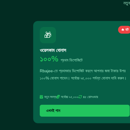
নতু
🔥 হট
🎁
ওয়েলকাম বোনাস
১০০%
প্রথম ডিপোজিটে
Rbajee-তে প্রথমবার ডিপোজিট করলে আপনার জমা টাকার উপর
১০০% বোনাস পাবেন। সর্বোচ্চ ৳৫,০০০ পর্যন্ত বোনাস দাবি করুন।
নতুন সদস্য
সর্বোচ্চ ৳৫,০০০
x৫ রোলওভার
এখনই পান