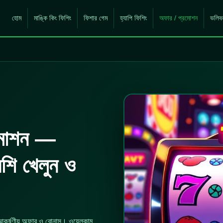
হোম
মাঙ্কি কিং ফিশিং
ফিশার গেম
হ্যাপি ফিশিং
অফার / প্রমোশন
ভলিব
মোশন —
েশি খেলুন ও
 আকর্ষণীয় অফার ও বোনাস। ওয়েলকাম