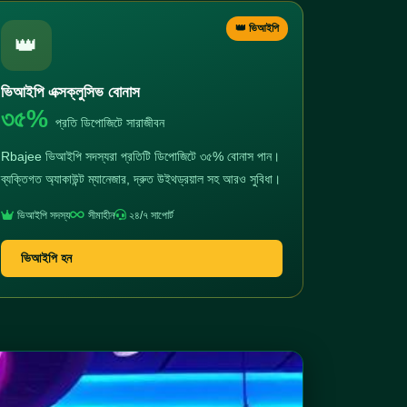
👑 ভিআইপি
👑
ভিআইপি এক্সক্লুসিভ বোনাস
৩৫%
প্রতি ডিপোজিটে সারাজীবন
Rbajee ভিআইপি সদস্যরা প্রতিটি ডিপোজিটে ৩৫% বোনাস পান।
ব্যক্তিগত অ্যাকাউন্ট ম্যানেজার, দ্রুত উইথড্রয়াল সহ আরও সুবিধা।
ভিআইপি সদস্য
সীমাহীন
২৪/৭ সাপোর্ট
ভিআইপি হন