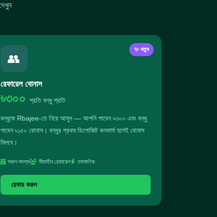
েখুন
✨ নতুন
👥
রেফারেল বোনাস
৳৩০০
প্রতি বন্ধু প্রতি
বন্ধুকে Rbajee-তে নিয়ে আসুন — আপনি পাবেন ৳৩০০ এবং বন্ধু
পাবেন ৳১৫০ বোনাস। বন্ধুর প্রথম ডিপোজিট কনফার্ম হলেই বোনাস
মিলবে।
সকল সদস্য
সীমাহীন রেফারেল
তাৎক্ষণিক
রেফার করুন