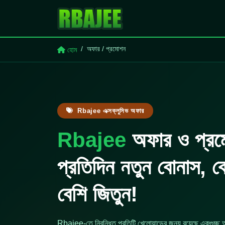
অফার / প্রমোশন
হোম
Rbajee এক্সক্লুসিভ অফার
Rbajee
অফার ও প্র
প্রতিদিন নতুন বোনাস, ব
বেশি জিতুন!
Rbajee-তে নিবন্ধিত প্রতিটি খেলোয়াড়ের জন্য রয়েছে একগুচ্ছ