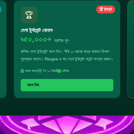
🏆 টুর্নামেন্ট
🏆
মেগা টুর্নামেন্ট বোনাস
৳৫০,০০০+
প্রাইজ পুল
মাসিক মেগা টুর্নামেন্টে অংশ নিন। শীর্ষ ১০ জনের মধ্যে থাকলে বিশাল
পুরস্কার পাবেন। Rbajee-র সব গেমে টুর্নামেন্ট পয়েন্ট সংগ্রহ করুন।
সকল সদস্য
টপ ১০ বিজয়ী
মাসিক
অংশ নিন