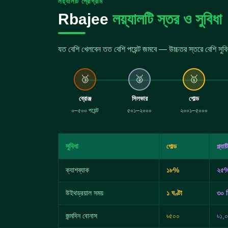
লয়্যালটি প্রোগ্রাম
Rbajee
লয়্যালটি স্তর ও সুবিধা
যত বেশি খেলবেন তত বেশি পয়েন্ট জমবে — উচ্চতর স্তরে বেশি সুবি
🥉
🥈
🥇
ব্রোঞ্জ
সিলভার
গোল্ড
০–৫০০ পয়েন্ট
৫০১–২০০০
২০০১–৫০০০
সুবিধা
গোল্ড
প্ল্যা
ক্যাশব্যাক
১৮%
২৫
উইথড্রয়াল সময়
১ ঘণ্টা
৩০ ম
জন্মদিন বোনাস
৳৫০০
৳১,