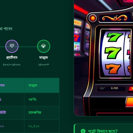
ধা পাবেন
💜
💎
প্ল্যাটিনাম
ডায়মন্ড
৫০০১–১৫০০০
১৫০০০+
টিনাম
ডায়মন্ড
%
৩৫%
িনিট
তাৎক্ষণিক
০০০
৳২,৫০০
পয়েন্ট কিভাবে জমে?