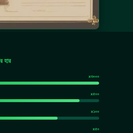
ের হার
x৩০০০
x৫০০
x১০০
x৫০