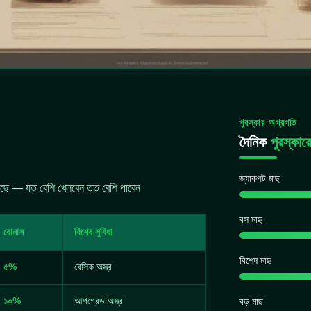
পুরস্কার অগ্রগতি
দৈনিক
পুরস্কার
জ্যাকপট মাছ
য়েছে — যত বেশি খেলবেন তত বেশি পাবেন
বস মাছ
বোনাস
বিশেষ সুবিধা
বিশেষ মাছ
৫%
বেসিক অস্ত্র
১০%
আপগ্রেড অস্ত্র
বড় মাছ