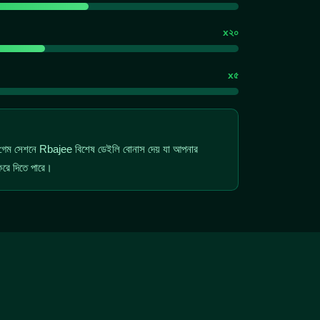
x২০
x৫
ম গেম সেশনে Rbajee বিশেষ ডেইলি বোনাস দেয় যা আপনার
 করে দিতে পারে।