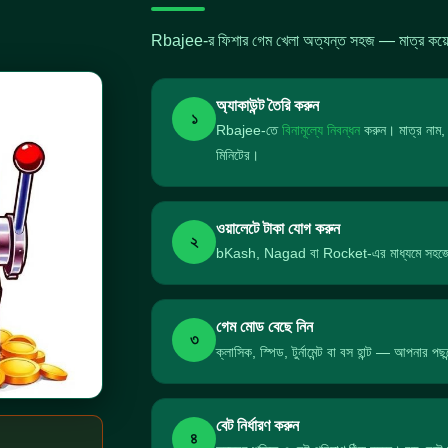
Rbajee-র ফিশার গেম খেলা অত্যন্ত সহজ — মাত্র কয়েক
অ্যাকাউন্ট তৈরি করুন
১
Rbajee-তে
বিনামূল্যে নিবন্ধন
করুন। মাত্র নাম, ম
মিনিটের।
ওয়ালেটে টাকা যোগ করুন
২
bKash, Nagad বা Rocket-এর মাধ্যমে সহজেই ডি
গেম মোড বেছে নিন
৩
ক্লাসিক, স্পিড, টুর্নামেন্ট বা বস হান্ট — আপনার প
বেট নির্ধারণ করুন
৪