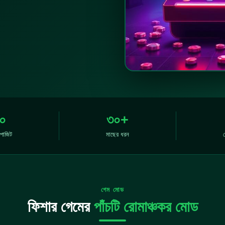
০
৩০+
িপোজিট
মাছের ধরন
গেম মোড
ফিশার গেমের
পাঁচটি রোমাঞ্চকর মোড