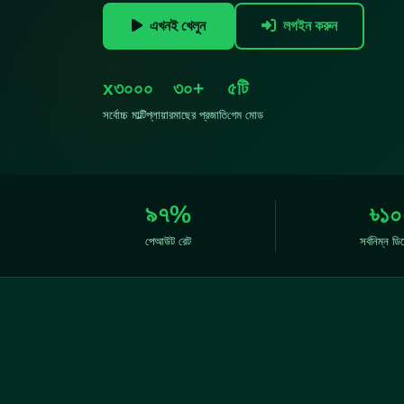
এখনই খেলুন
লগইন করুন
x৩০০০
৩০+
৫টি
সর্বোচ্চ মাল্টিপ্লায়ার
মাছের প্রজাতি
গেম মোড
৯৭%
৳১০
পেআউট রেট
সর্বনিম্ন ড